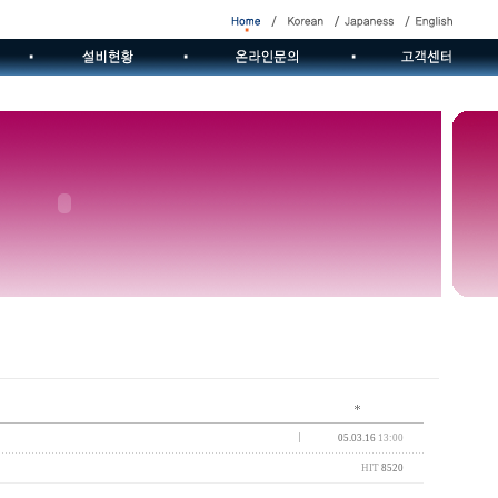
05.03.16
13:00
HIT
8520